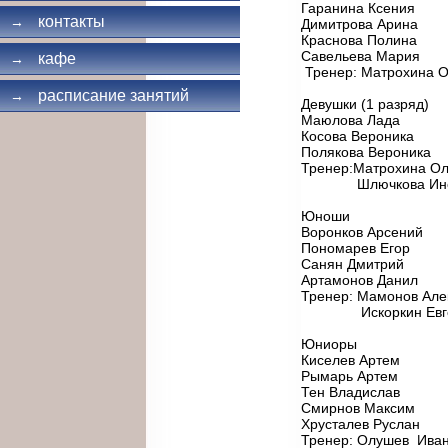
Гаранина Ксения
контакты
→
Димитрова Арина
Краснова Полина
Савельева Мария
кафе
→
Тренер: Матрохина 
расписание занятий
→
Девушки (1 разряд)
Маюлова Лада
Косова Вероника
Полякова Вероника
Тренер:Матрохина О
Шлючкова Инесс
Юноши
Воронков Арсений
Пономарев Егор
Санян Дмитрий
Артамонов Данил
Тренер: Мамонов Але
Искоркин Евгени
Юниоры
Киселев Артем
Рымарь Артем
Тен Владислав
Смирнов Максим
Хрусталев Руслан
Тренер: Олушев Иван