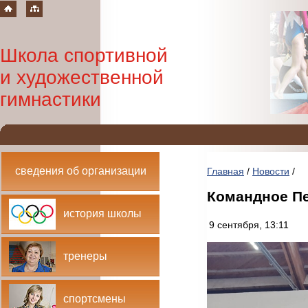
Школа спортивной
и художественной
гимнастики
сведения об организации
Главная
/
Новости
/
Командное П
история школы
9 сентября, 13:11
тренеры
спортсмены