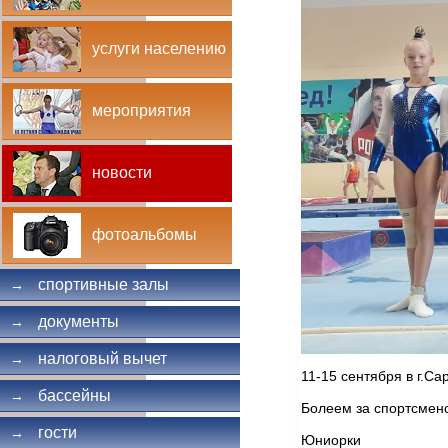
услуги населению
мероприятия
новости
фотоальбомы
спортивные залы
→
документы
→
налоговый вычет
→
11-15 сентября в г.С
бассейны
→
Болеем за спортсме
гости
→
Юниорки