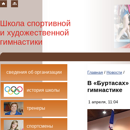
Школа спортивной
и художественной
гимнастики
сведения об организации
Главная
/
Новости
/
В «Буртасах»
гимнастике
история школы
1 апреля, 11:04
тренеры
спортсмены