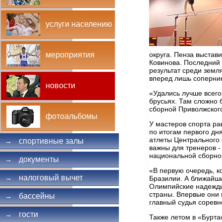
услуги населению
округа. Пенза выстав
мероприятия
Ковинова. Последний 
результат среди земл
вперед лишь соперник
новости
«Удались лучше всего
брусьях. Там сложно 
сборной Приволжского
фотоальбомы
У мастеров спорта р
по итогам первого дн
атлеты Центрального 
спортивные залы
→
важны для тренеров -
национальной сборно
документы
→
«В первую очередь, к
налоговый вычет
→
Бразилии. А ближайшие
Олимпийские надежды с
страны. Впервые они 
бассейны
→
главный судья соревн
гости
→
Также летом в «Бурта