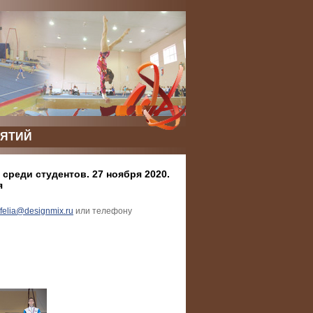
ЯТИЙ
среди студентов. 27 ноября 2020.
я
felia@designmix.ru
или телефону