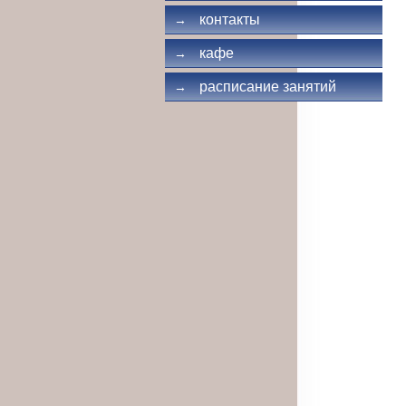
контакты
→
кафе
→
расписание занятий
→