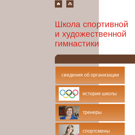
Школа спортивной
и художественной
гимнастики
сведения об организации
история школы
тренеры
спортсмены