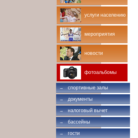
услуги населению
мероприятия
новости
фотоальбомы
спортивные залы
→
документы
→
налоговый вычет
→
бассейны
→
гости
→