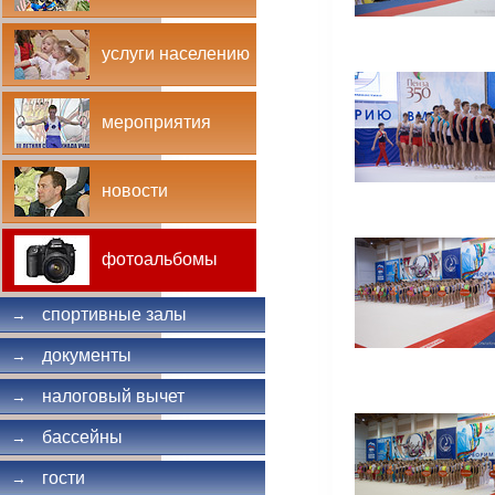
услуги населению
мероприятия
новости
фотоальбомы
спортивные залы
→
документы
→
налоговый вычет
→
бассейны
→
гости
→