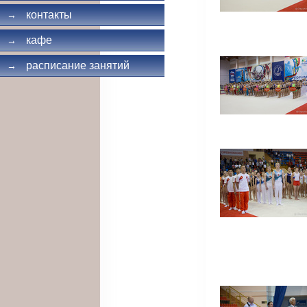
контакты
→
кафе
→
расписание занятий
→