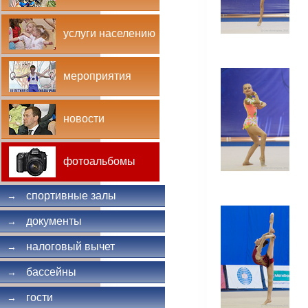
услуги населению
мероприятия
новости
фотоальбомы
спортивные залы
→
документы
→
налоговый вычет
→
бассейны
→
гости
→