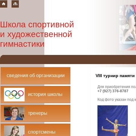
Школа спортивной
и художественной
гимнастики
сведения об организации
VIII турнир памят
Для приобретения по
+7 (927) 376-8787
история школы
Код фото указан под
тренеры
спортсмены