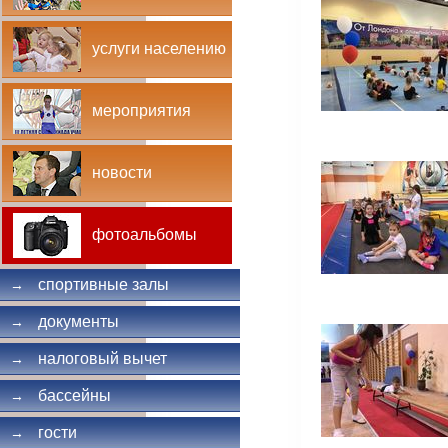
услуги населению
мероприятия
новости
фотоальбомы
спортивные залы
→
документы
→
налоговый вычет
→
бассейны
→
гости
→