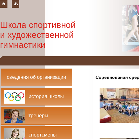
Школа спортивной
и художественной
гимнастики
сведения об организации
Соревнования среди
история школы
тренеры
спортсмены