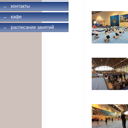
контакты
→
кафе
→
расписание занятий
→