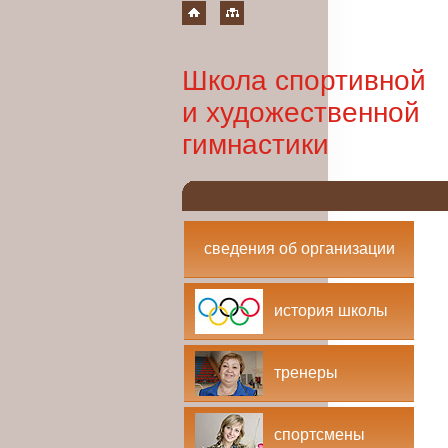
Школа спортивной
и художественной
гимнастики
сведения об организации
история школы
тренеры
спортсмены