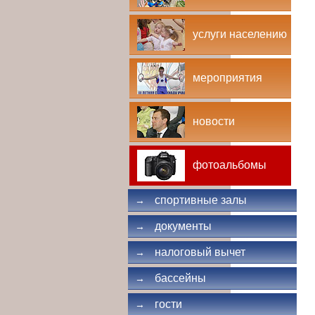
услуги населению
мероприятия
новости
фотоальбомы
спортивные залы
→
документы
→
налоговый вычет
→
бассейны
→
гости
→