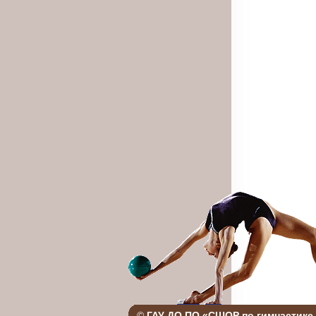
©
ГАУ ДО ПО «СШОР по гимнастике 