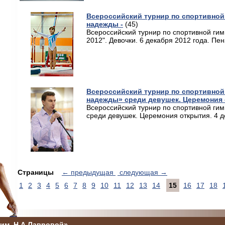
Всероссийский турнир по спортивной
надежды -
(45)
Всероссийский турнир по спортивной ги
2012". Девочки. 6 декабря 2012 года. Пен
Всероссийский турнир по спортивной
надежды» среди девушек. Церемония о
Всероссийский турнир по спортивной ги
среди девушек. Церемония открытия. 4 
Страницы
← предыдущая
следующая →
1
2
3
4
5
6
7
8
9
10
11
12
13
14
15
16
17
18
им. Н.А Лавровой»