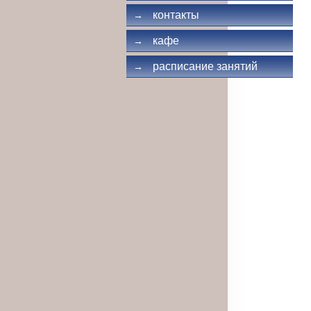
контакты
→
кафе
→
расписание занятий
→