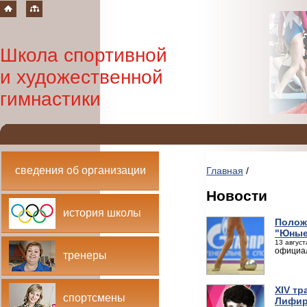
Школа спортивной
и художественной
гимнастики
сведения об организации
Главная
/
Новости
история школы
Полож
"Юные
13 август
официа
тренеры
XIV т
спортсмены
Лифир