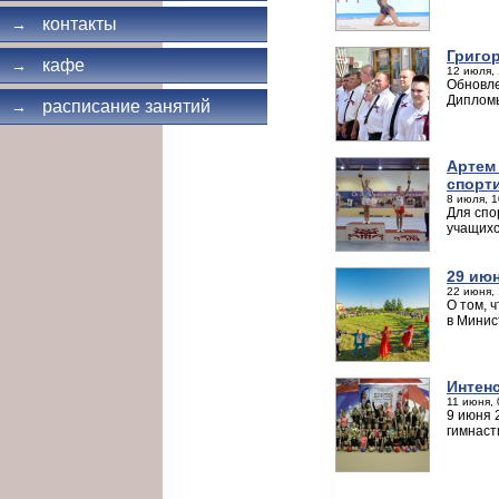
контакты
→
Григо
кафе
→
12 июля, 
Обновле
Дипломы
расписание занятий
→
Артем
спорт
8 июля, 1
Для спо
учащихс
29 ию
22 июня, 
О том, 
в Минис
Интен
11 июня, 
9 июня 
гимнаст