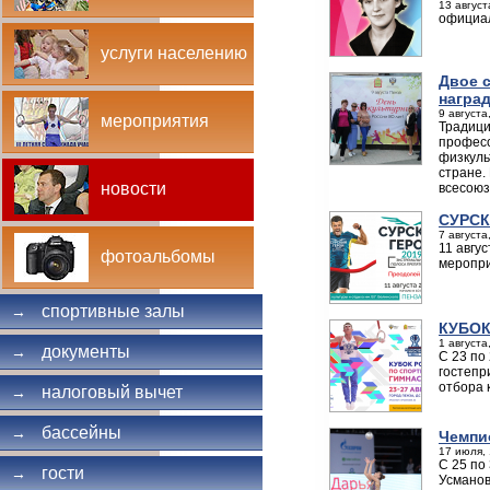
13 август
официа
услуги населению
Двое 
награ
9 августа
мероприятия
Традици
професс
физкуль
стране.
новости
всесоюз
СУРСК
7 августа
11 авгу
фотоальбомы
меропри
спортивные залы
→
КУБОК
1 августа
документы
→
С 23 по
гостепр
отбора 
налоговый вычет
→
бассейны
→
Чемпи
17 июля, 
С 25 по
гости
→
Усманов