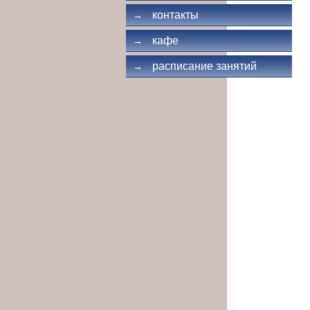
контакты
→
кафе
→
расписание занятий
→