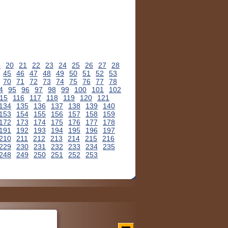
9
20
21
22
23
24
25
26
27
28
45
46
47
48
49
50
51
52
53
70
71
72
73
74
75
76
77
78
4
95
96
97
98
99
100
101
102
15
116
117
118
119
120
121
134
135
136
137
138
139
140
153
154
155
156
157
158
159
172
173
174
175
176
177
178
191
192
193
194
195
196
197
210
211
212
213
214
215
216
229
230
231
232
233
234
235
248
249
250
251
252
253