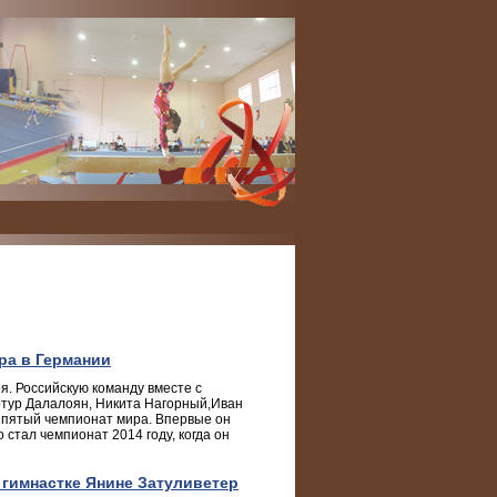
ра в Германии
я. Российскую команду вместе с
ртур Далалоян, Никита Нагорный,Иван
 пятый чемпионат мира. Впервые он
 стал чемпионат 2014 году, когда он
 гимнастке Янине Затуливетер