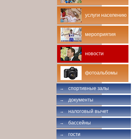
услуги населению
мероприятия
новости
фотоальбомы
спортивные залы
→
документы
→
налоговый вычет
→
бассейны
→
гости
→