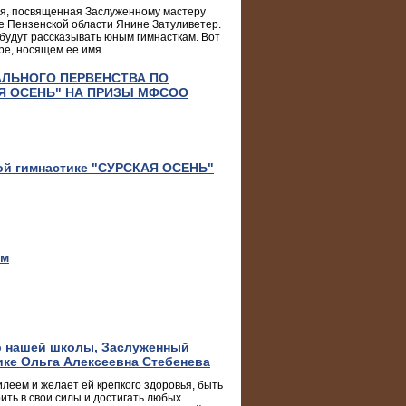
ия, посвященная Заслуженному мастеру
е Пензенской области Янине Затуливетер.
будут рассказывать юным гимнасткам. Вот
ре, носящем ее имя.
ЛЬНОГО ПЕРВЕНСТВА ПО
Я ОСЕНЬ" НА ПРИЗЫ МФСОО
ой гимнастике "СУРСКАЯ ОСЕНЬ"
ом
ер нашей школы, Заслуженный
ике Ольга Алексеевна Стебенева
леем и желает ей крепкого здоровья, быть
рить в свои силы и достигать любых