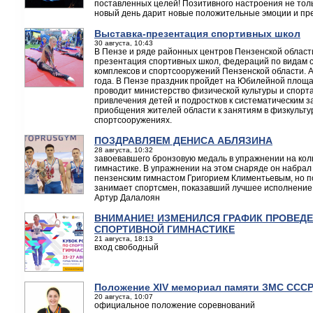
поставленных целей! Позитивного настроения не толь
новый день дарит новые положительные эмоции и пр
Выставка-презентация спортивных школ
30 августа, 10:43
В Пензе и ряде районных центров Пензенской области
презентация спортивных школ, федераций по видам 
комплексов и спортсооружений Пензенской области. А
года. В Пензе праздник пройдет на Юбилейной площад
проводит министерство физической культуры и спорт
привлечения детей и подростков к систематическим з
приобщения жителей области к занятиям в физкульту
спортсооружениях.
ПОЗДРАВЛЯЕМ ДЕНИСА АБЛЯЗИНА
28 августа, 10:32
завоевавшего бронзовую медаль в упражнении на коль
гимнастике. В упражнении на этом снаряде он набрал
пензенским гимнастом Григорием Климентьевым, но 
занимает спортсмен, показавший лучшее исполнение.
Артур Далалоян
ВНИМАНИЕ! ИЗМЕНИЛСЯ ГРАФИК ПРОВЕДЕ
СПОРТИВНОЙ ГИМНАСТИКЕ
21 августа, 18:13
вход свободный
Положение XIV мемориал памяти ЗМС СССР,
20 августа, 10:07
официальное положение соревнований