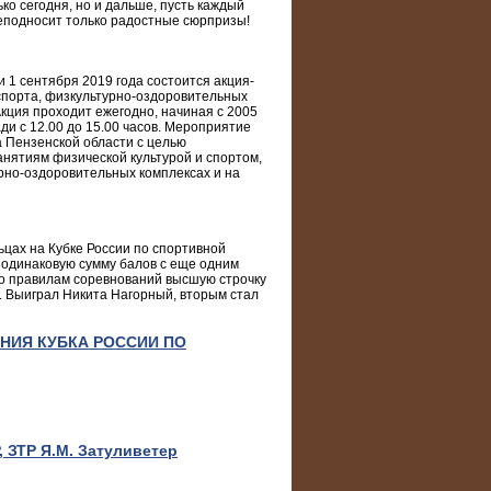
ко сегодня, но и дальше, пусть каждый
еподносит только радостные сюрпризы!
 1 сентября 2019 года состоится акция-
спорта, физкультурно-оздоровительных
кция проходит ежегодно, начиная с 2005
и с 12.00 до 15.00 часов. Мероприятие
а Пензенской области с целью
анятиям физической культурой и спортом,
рно-оздоровительных комплексах и на
цах на Кубке России по спортивной
 одинаковую сумму балов с еще одним
по правилам соревнований высшую строчку
 Выиграл Никита Нагорный, вторым стал
НИЯ КУБКА РОССИИ ПО
 ЗТР Я.М. Затуливетер