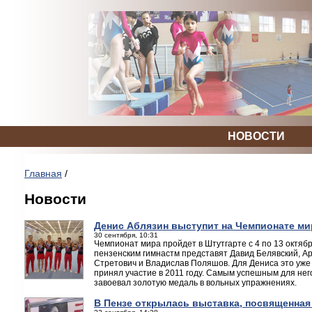
НОВОСТИ
Главная
/
Новости
Денис Аблязин выступит на Чемпионате ми
30 сентября, 10:31
Чемпионат мира пройдет в Штутгарте с 4 по 13 октябр
пензенским гимнастм представят Давид Белявский, А
Стретович и Владислав Поляшов. Для Дениса это уже
принял участие в 2011 году. Самым успешным для него
завоевал золотую медаль в вольных упражнениях.
В Пензе открылась выставка, посвященная