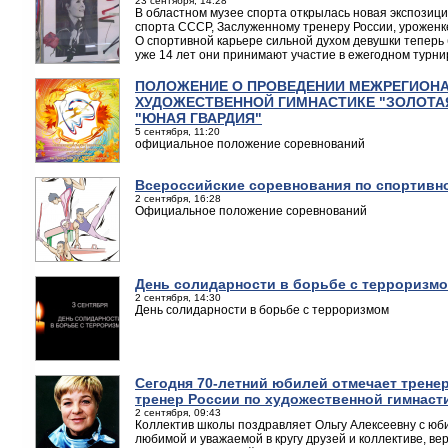
23 сентября, 14:28
В областном музее спорта открылась новая экспозиц
спорта СССР, Заслуженному тренеру России, уроженк
О спортивной карьере сильной духом девушки теперь 
уже 14 лет они принимают участие в ежегодном турни
ПОЛОЖЕНИЕ О ПРОВЕДЕНИИ МЕЖРЕГИОНА
ХУДОЖЕСТВЕННОЙ ГИМНАСТИКЕ "ЗОЛОТА
"ЮНАЯ ГВАРДИЯ"
5 сентября, 11:20
официальное положение соревнований
Всероссийские соревнования по спортивн
2 сентября, 16:28
Официальное положение соревнований
День солидарности в борьбе с терроризм
2 сентября, 14:30
День солидарности в борьбе с терроризмом
Сегодня 70-летний юбилей отмечает трен
тренер России по художественной гимнаст
2 сентября, 09:43
Коллектив школы поздравляет Ольгу Алексеевну с юби
любимой и уважаемой в кругу друзей и коллективе, ве