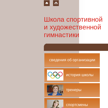
Школа спортивной
и художественной
гимнастики
сведения об организации
история школы
тренеры
спортсмены