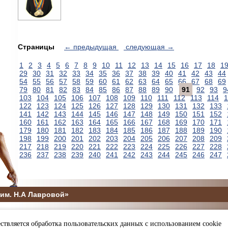
Страницы
← предыдущая
следующая →
1
2
3
4
5
6
7
8
9
10
11
12
13
14
15
16
17
18
1
29
30
31
32
33
34
35
36
37
38
39
40
41
42
43
44
54
55
56
57
58
59
60
61
62
63
64
65
66
67
68
69
79
80
81
82
83
84
85
86
87
88
89
90
91
92
93
9
103
104
105
106
107
108
109
110
111
112
113
114
1
122
123
124
125
126
127
128
129
130
131
132
133
141
142
143
144
145
146
147
148
149
150
151
152
160
161
162
163
164
165
166
167
168
169
170
171
179
180
181
182
183
184
185
186
187
188
189
190
198
199
200
201
202
203
204
205
206
207
208
209
217
218
219
220
221
222
223
224
225
226
227
228
236
237
238
239
240
241
242
243
244
245
246
247
им. Н.А Лавровой»
5
ствляется обработка пользовательских данных с использованием cookie
ы и спорта Пензенской области