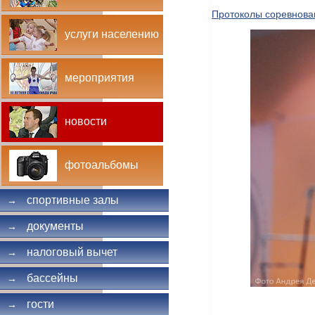
Протоколы соревнова
услуги населению
мероприятия
новости
фотоальбомы
спортивные залы
→
документы
→
налоговый вычет
→
бассейны
→
гости
→