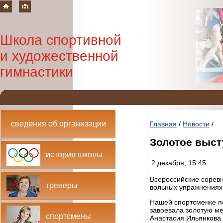
Школа спортивной
и художественной
гимнастики
сведения об организации
Главная
/
Новости
/
Золотое выст
история школы
2 декабря, 15:45
Всероссийские соревн
тренеры
вольных упражнениях
Нашей спортсменке п
завоевала золотую ме
спортсмены
Анастасия Ильянкова 