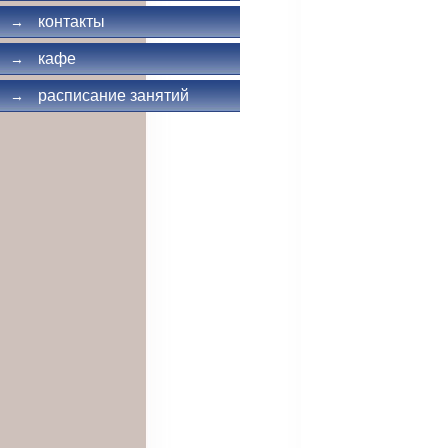
контакты
→
кафе
→
расписание занятий
→