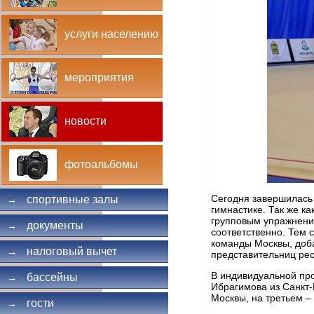
услуги населению
мероприятия
новости
фотоальбомы
Сегодня завершилась 
спортивные залы
→
гимнастике. Так же ка
групповым упражнени
документы
→
соответственно. Тем 
команды Москвы, доба
налоговый вычет
→
представительниц рес
В индивидуальной про
бассейны
→
Ибрагимова из Санкт-
Москвы, на третьем –
гости
→