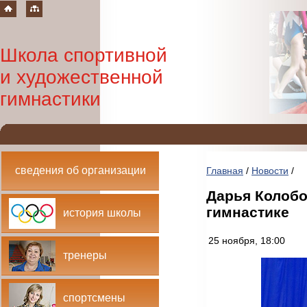
Школа спортивной
и художественной
гимнастики
сведения об организации
Главная
/
Новости
/
Дарья Колобо
гимнастике
история школы
25 ноября, 18:00
тренеры
спортсмены