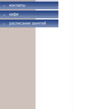
контакты
→
кафе
→
расписание занятий
→