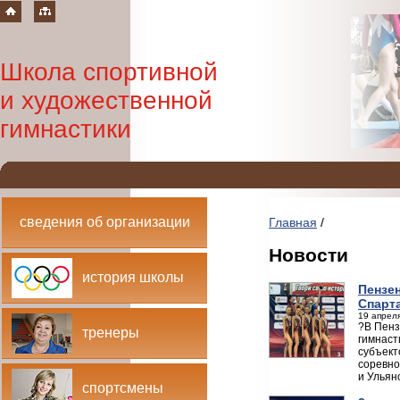
Школа спортивной
и художественной
гимнастики
сведения об организации
Главная
/
Новости
история школы
Пензен
Спарт
19 апреля
?В Пенз
тренеры
гимнаст
субъект
соревно
и Ульян
спортсмены