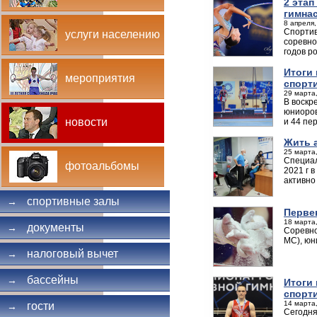
2 эта
гимна
8 апреля,
Спортив
услуги населению
соревно
годов р
Итоги
мероприятия
спорт
29 марта,
В воскр
юниоров
новости
и 44 пе
Жить 
25 марта,
Специал
фотоальбомы
2021 г 
активно
спортивные залы
→
Перве
18 марта,
документы
→
Соревно
МС), юн
налоговый вычет
→
бассейны
→
Итоги
спорт
14 марта,
гости
→
Сегодня