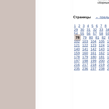
сборные
Страницы
← пред
1
2
3
4
5
6
7
8
29
30
31
32
33
3
54
55
56
57
58
5
78
79
80
81
82
102
103
104
105
1
121
122
123
124
1
140
141
142
143
1
159
160
161
162
1
178
179
180
181
1
197
198
199
200
2
216
217
218
219
2
235
236
237
238
2