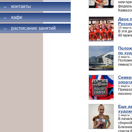
нем при
контакты
федерал
→
Кавказс
кафе
→
Двое 
Росси
расписание занятий
10 марта,
→
В эти д
80 мужч
Полож
по худ
4 марта, 
Положен
гимнаст
Семер
спорт
1 марта, 
Приказо
пензенс
Еще д
худож
1 марта, 
В начал
сборной
Близнюк
список 