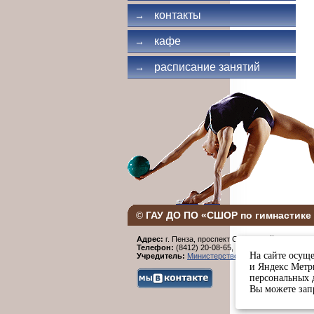
контакты
→
кафе
→
расписание занятий
→
©
ГАУ ДО ПО «СШОР по гимнастике 
Адрес:
г. Пенза, проспект Строителей, 96.
Телефон:
(8412) 20-08-65,
Факс:
(8412) 20-08-6
На сайте осуще
Учредитель:
Министерство физической культур
и Яндекс Метри
персональных 
Вы можете запр