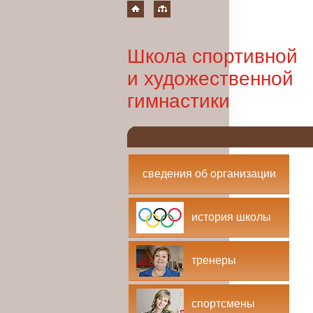
Школа спортивной
и художественной
гимнастики
сведения об организации
история школы
тренеры
спортсмены