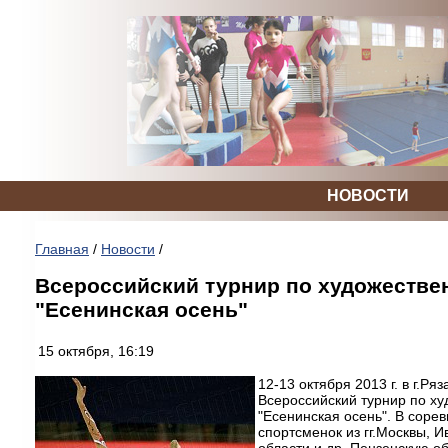
НОВОСТИ
Главная
/
Новости
/
Всероссийский турнир по художестве
"Есенинская осень"
15 октября, 16:19
12-13 октября 2013 г. в г.Р
Всероссийский турнир по ху
"Есенинская осень". В соре
спортсменок из гг.Москвы, И
области и др. Пензенскую о