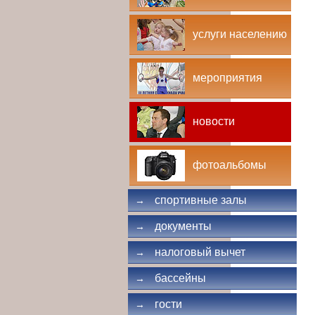
услуги населению
мероприятия
новости
фотоальбомы
спортивные залы
→
документы
→
налоговый вычет
→
бассейны
→
гости
→