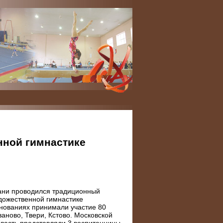
нной гимнастике
язани проводился традиционный
дожественной гимнастике
внованиях принимали участие 80
ваново, Твери, Кстово. Московской
бласть представляли 3 воспитанницы