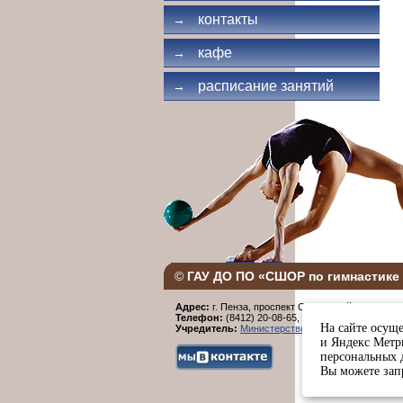
контакты
→
кафе
→
расписание занятий
→
©
ГАУ ДО ПО «СШОР по гимнастике 
Адрес:
г. Пенза, проспект Строителей, 96.
Телефон:
(8412) 20-08-65,
Факс:
(8412) 20-08-6
На сайте осуще
Учредитель:
Министерство физической культур
и Яндекс Метри
персональных 
Вы можете запр