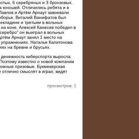
лотых, 6 серебряных и 3 бронзовых.
а юношей. Отличились ребята и в
Павлов и Артём Арнаут завоевали
оборье. Виталий Ванифатов был
екладине и третьим в вольных
на коне. Алексей Канесев победил в
"серебро" он выиграл в вольных
Артём Арнаут занял 1 место на
х упражнениях. Наталья Капитонова
ях на бревне и брусьях.
, денежность киберспорта выросла
Поэтому известно о новой компании
ромные призовые. Букмекерская
 отлично смыслят в играх, видят
просмотров: 1