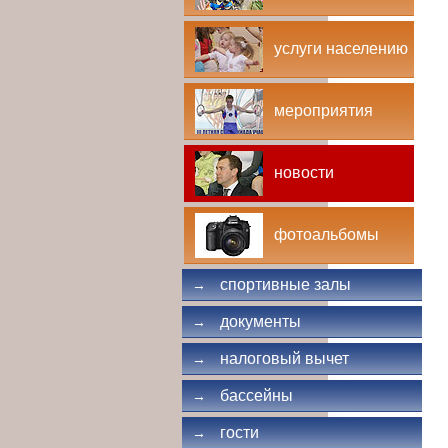
услуги населению
мероприятия
новости
фотоальбомы
спортивные залы
→
документы
→
налоговый вычет
→
бассейны
→
гости
→