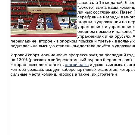
завоевали 15 медалей: 6 зо
"Золото" взяла наша команд
личных состязаниях. Павел 
серебряные награды в мног
вторым в упражнении на пер
упражнениях и упражнениях 
опорном прыжке и на коне, 
упражнениях и на брусьях. 
перекладине, второе - в опорном прыжке и третье - в вольны
поднялась на высшую ступень пьедестала почёта в упражнени
Игровой спорт молниеносно прогрессирует, за последний год
на 130% (рассказал киберспортивный журнал thegamer.com). 
которая позволяет ставить
ставки на кс
и даже выигрывать ог
контора создавалась для киберспортивных экспертов, которые
сильные места команд, игроков а также, их стратегий