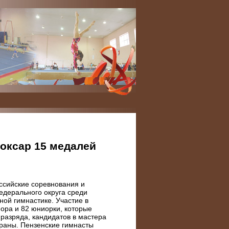
оксар 15 медалей
ссийские соревнования и
едерального округа среди
ной гимнастике. Участие в
ора и 82 юниорки, которые
разряда, кандидатов в мастера
траны. Пензенские гимнасты