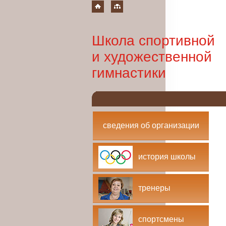
Школа спортивной
и художественной
гимнастики
сведения об организации
история школы
тренеры
спортсмены