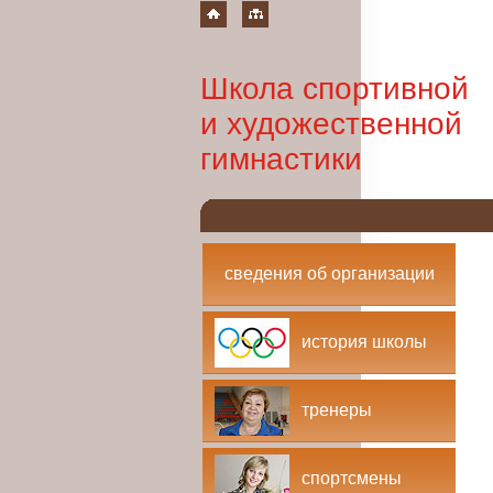
Школа спортивной
и художественной
гимнастики
сведения об организации
история школы
тренеры
спортсмены