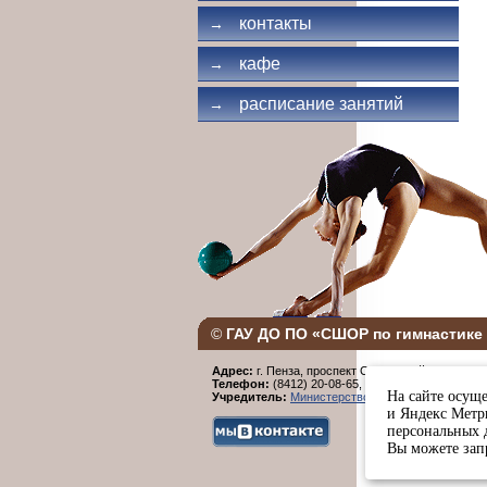
контакты
→
кафе
→
расписание занятий
→
©
ГАУ ДО ПО «СШОР по гимнастике 
Адрес:
г. Пенза, проспект Строителей, 96.
Телефон:
(8412) 20-08-65,
Факс:
(8412) 20-08-6
На сайте осуще
Учредитель:
Министерство физической культур
и Яндекс Метри
персональных 
Вы можете запр