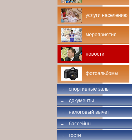
услуги населению
мероприятия
новости
фотоальбомы
спортивные залы
→
документы
→
налоговый вычет
→
бассейны
→
гости
→