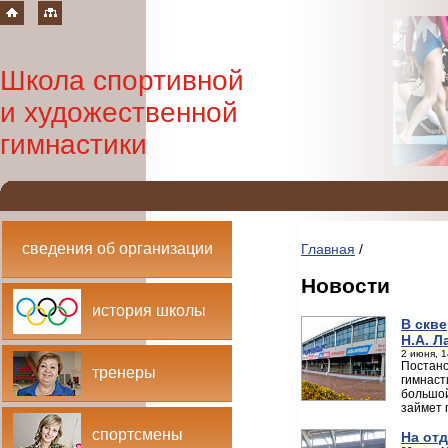
Школа спортивной
и художественной
гимнастики
сведения об организации
Главная
/
Новости
история школы
В скв
Н.А. Л
2 июня, 1
Постано
тренеры
гимнаст
большой
займет 
спортсмены
На от