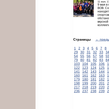
11 мая, 1
9 мая в
ВОВ. Со
находят
спортсм
обстано
вкусной
коллект
Страницы
← пред
1
2
3
4
5
6
7
8
29
30
31
32
33
3
54
55
56
57
58
5
79
80
81
82
83
8
103
104
105
106
1
122
123
124
125
1
141
142
143
144
1
160
161
162
163
1
179
180
181
182
1
198
199
200
201
2
217
218
219
220
2
236
237
238
239
2