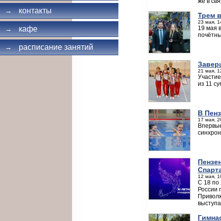
же в св
контакты
→
Трем 
23 мая, 1
19 мая 
кафе
→
почётны
расписание занятий
→
Завер
21 мая, 1
Участие
из 11 с
В Пен
17 мая, 2
Впервые
синхрон
Пензен
Спарт
12 мая, 1
С 18 по
России 
Приволж
выступа
Гимна