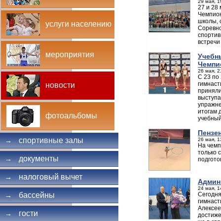
29 мая, 1
27 и 28
Чемпион
школы, 
услуги населению
Соревно
спортив
встречи
мероприятия
Учебн
Чемпи
26 мая, 2
С 23 по
гимнаст
новости
приняли
выступа
упражне
итогам 
фотоальбомы
учебный
Пензен
спортивные залы
26 мая, 1
→
На чемп
только 
документы
→
подгото
налоговый вычет
→
Админ
24 мая, 1
Сегодня
бассейны
→
гимнаст
Алексее
гости
→
достиже