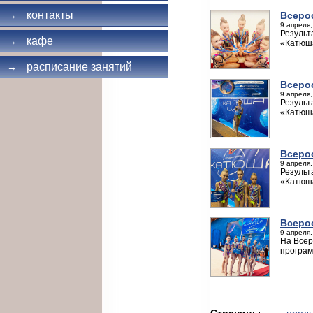
контакты
Всеро
→
9 апреля,
Результ
кафе
→
«Катюш
расписание занятий
→
Всеро
9 апреля,
Результ
«Катюш
Всеро
9 апреля,
Результ
«Катюш
Всеро
9 апреля,
На Всер
програм
Страницы
← пред