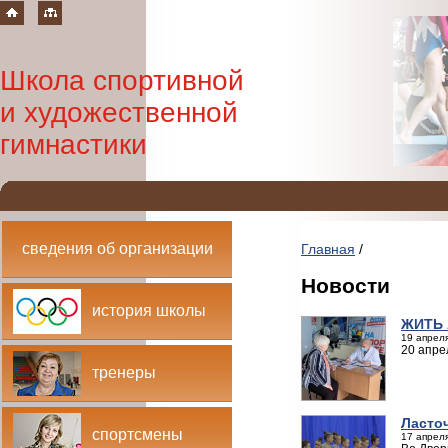
Школа спортивной
и художественной
гимнастики
сведения об организации
Главная
/
Новости
история школы
ЖИТЬ 
19 апреля
20 апре
тренеры
Ласто
спортсмены
17 апреля