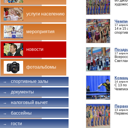
Во Двор
художес
услуги населению
Чемпи
17 апреля
14 и 15
мероприятия
спортив
новости
Поздр
17 апреля
Всеросс
Светла
фотоальбомы
Коман
спортивные залы
→
14 апреля
С 13 по
Чемпион
документы
→
налоговый вычет
→
Перве
13 апреля
бассейны
→
Первенс
гости
→