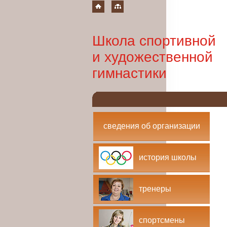
Школа спортивной
и художественной
гимнастики
сведения об организации
история школы
тренеры
спортсмены