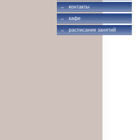
контакты
→
кафе
→
расписание занятий
→