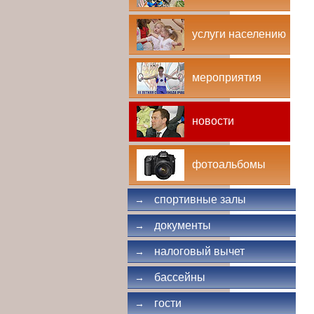
услуги населению
мероприятия
новости
фотоальбомы
спортивные залы
→
документы
→
налоговый вычет
→
бассейны
→
гости
→