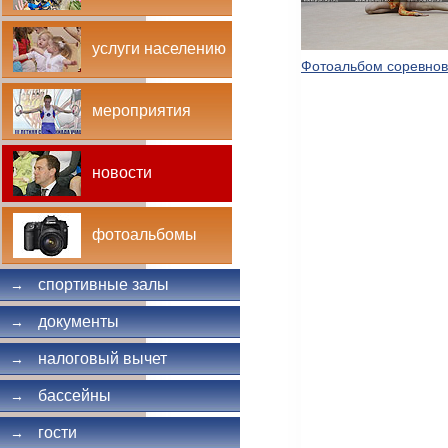
услуги населению
Фотоальбом соревно
мероприятия
новости
фотоальбомы
спортивные залы
→
документы
→
налоговый вычет
→
бассейны
→
гости
→