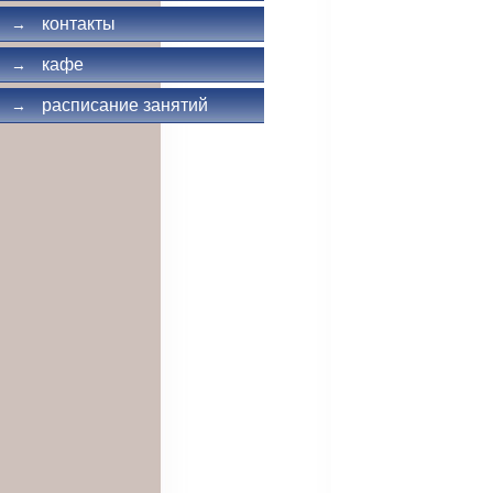
контакты
→
кафе
→
расписание занятий
→