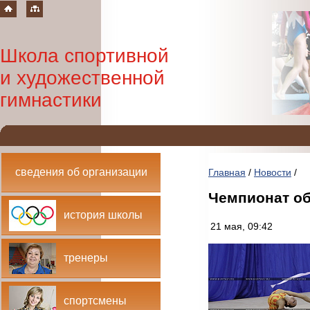
Школа спортивной
и художественной
гимнастики
сведения об организации
Главная
/
Новости
/
Чемпионат об
история школы
21 мая, 09:42
тренеры
спортсмены