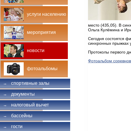
услуги населению
место (435,05). В си
Ольга Кулёмина и Ири
мероприятия
Сегодня состоятся фи
синхронных прыжках у
новости
Протоколы первого д
Фотоальбом соревно
фотоальбомы
спортивные залы
→
документы
→
налоговый вычет
→
бассейны
→
гости
→