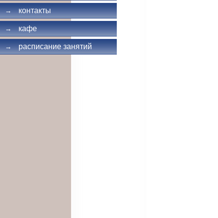
контакты
→
кафе
→
расписание занятий
→