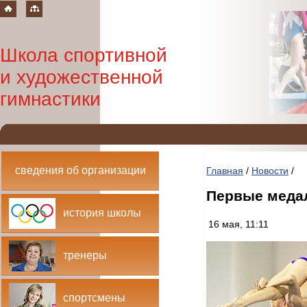
Школа спортивной
и художественной
гимнастики
сведения об организации
Главная
/
Новости
/
Первые медал
история школы
16 мая, 11:11
тренеры
спортсмены