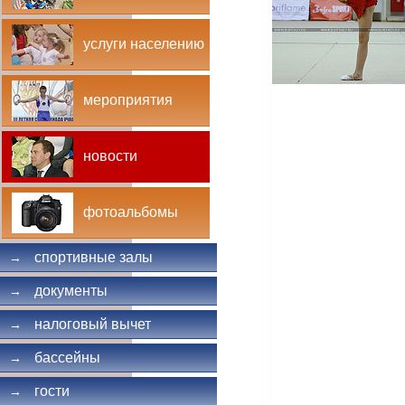
услуги населению
мероприятия
новости
фотоальбомы
спортивные залы
→
документы
→
налоговый вычет
→
бассейны
→
гости
→