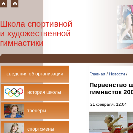
Школа спортивной
и художественной
гимнастики
сведения об организации
Главная
/
Новости
/
Первенство ш
гимнасток 200
история школы
21 февраля, 12:04
тренеры
спортсмены