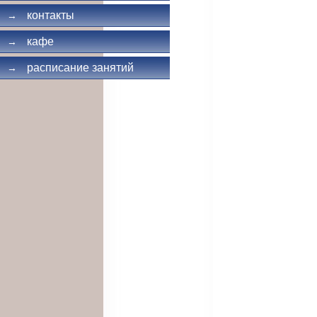
контакты
→
кафе
→
расписание занятий
→