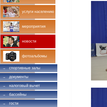
услуги населению
мероприятия
новости
фотоальбомы
спортивные залы
→
документы
→
налоговый вычет
→
бассейны
→
гости
→