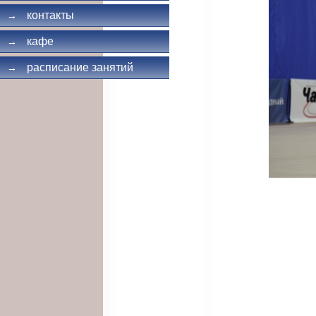
контакты
→
кафе
→
расписание занятий
→