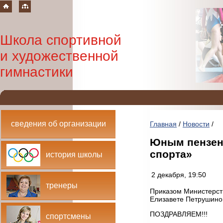
Школа спортивной
и художественной
гимнастики
сведения об организации
Главная
/
Новости
/
Юным пензен
спорта»
история школы
2 декабря, 19:50
тренеры
Приказом Министерст
Елизавете Петрушиной
ПОЗДРАВЛЯЕМ!!!
спортсмены