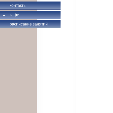
контакты
→
кафе
→
расписание занятий
→