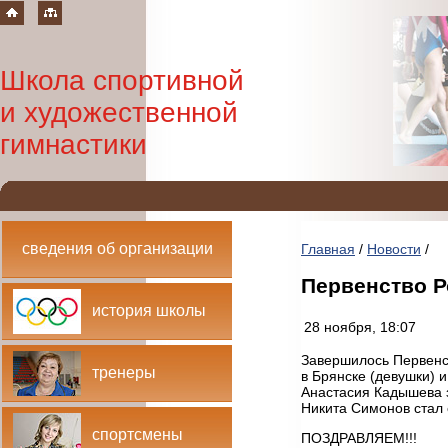
Школа спортивной
и художественной
гимнастики
сведения об организации
Главная
/
Новости
/
Первенство 
история школы
28 ноября, 18:07
Завершилось Первенс
тренеры
в Брянске (девушки) 
Анастасия Кадышева 
Никита Симонов стал
спортсмены
ПОЗДРАВЛЯЕМ!!!