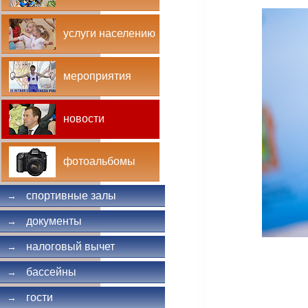
услуги населению
мероприятия
новости
фотоальбомы
спортивные залы
→
документы
→
налоговый вычет
→
бассейны
→
гости
→