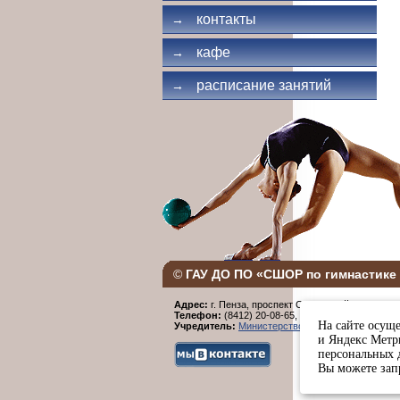
контакты
→
кафе
→
расписание занятий
→
©
ГАУ ДО ПО «СШОР по гимнастике 
Адрес:
г. Пенза, проспект Строителей, 96.
Телефон:
(8412) 20-08-65,
Факс:
(8412) 20-08-6
На сайте осуще
Учредитель:
Министерство физической культур
и Яндекс Метри
персональных 
Вы можете запр