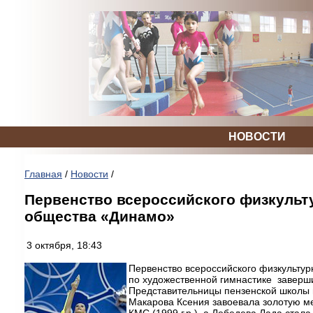
НОВОСТИ
Главная
/
Новости
/
Первенство всероссийского физкульт
общества «Динамо»
3 октября, 18:43
Первенство всероссийского физкульту
по художественной гимнастике заверш
Представительницы пензенской школы г
Макарова Ксения завоевала золотую м
КМС (1999 г.р.), а Лебедева Лада стал