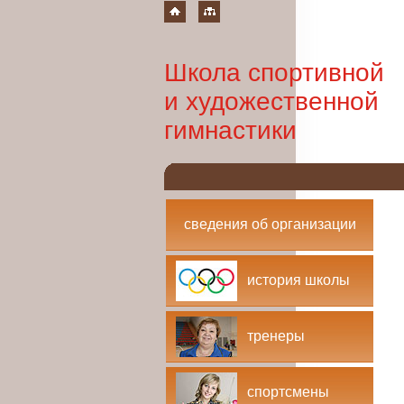
Школа спортивной
и художественной
гимнастики
сведения об организации
история школы
тренеры
спортсмены