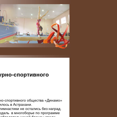
урно-спортивного
рно-спортивного общества «Динамо»
илось в Астрахани.
имнастики не остались без наград.
едаль в многоборье по программе
а обладательницей бронзы среди