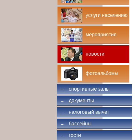
услуги населению
мероприятия
новости
фотоальбомы
спортивные залы
→
документы
→
налоговый вычет
→
бассейны
→
гости
→