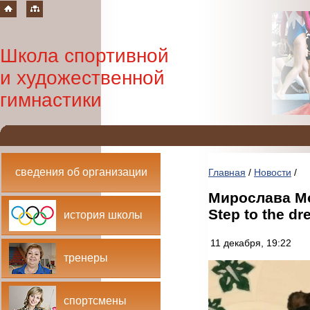
Школа спортивной
и художественной
гимнастики
сведения об организации
Главная
/
Новости
/
Мирослава Мо
Step to the dr
история школы
11 декабря, 19:22
тренеры
спортсмены