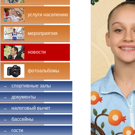
услуги населению
мероприятия
новости
фотоальбомы
спортивные залы
→
документы
→
налоговый вычет
→
бассейны
→
гости
→