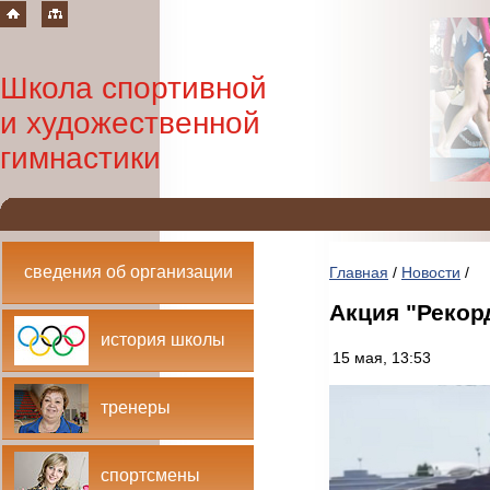
Школа спортивной
и художественной
гимнастики
сведения об организации
Главная
/
Новости
/
Акция "Рекор
история школы
15 мая, 13:53
тренеры
спортсмены