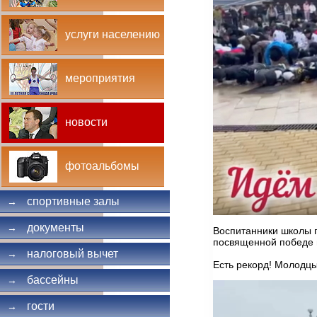
услуги населению
мероприятия
новости
фотоальбомы
спортивные залы
→
документы
→
Воспитанники школы г
посвященной победе в
налоговый вычет
→
Есть рекорд! Молодцы
бассейны
→
гости
→