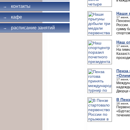
в каждо
контакты
→
Наши 
кафе
→
17 июня, 
Пензенс
России.
расписание занятий
→
сумму б
спортсм
Наш с
17 июня, 
На гимн
Казахст
проходи
Пенза
«Олим
17 июня, 
Междуна
надежды
Дворце 
В Пен
16 июня, 
Первенс
«Буртас
течение