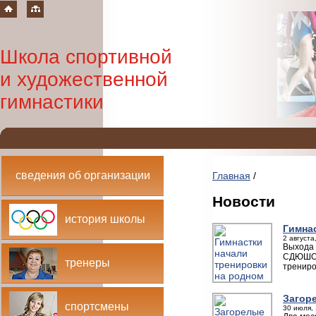
Школа спортивной
и художественной
гимнастики
сведения об организации
Главная
/
Новости
история школы
Гимна
2 августа
Выхода 
СДЮШОР 
тренеры
трениро
Загор
спортсмены
30 июля, 