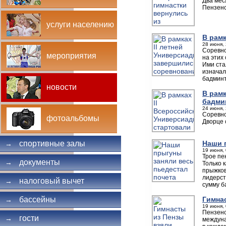
Два мес
Пензенс
услуги населению
В рам
28 июня, 
Соревно
мероприятия
на этих
Ими ста
изначал
бадминт
новости
В рам
бадми
24 июня, 
Соревно
фотоальбомы
Дворце 
Наши 
спортивные залы
→
19 июня, 
Трое пе
документы
→
Только 
прыжков
лидерст
налоговый вычет
→
сумму б
Гимна
бассейны
→
19 июня, 
Пензенс
гости
→
междуна