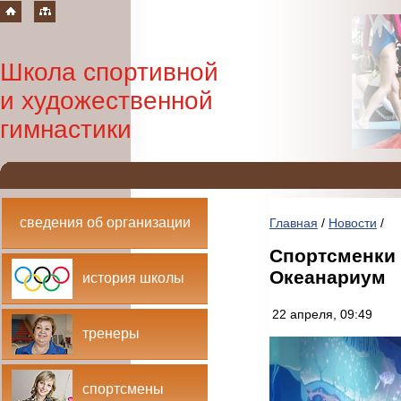
Школа спортивной
и художественной
гимнастики
сведения об организации
Главная
/
Новости
/
Спортсменки 
Океанариум
история школы
22 апреля, 09:49
тренеры
спортсмены