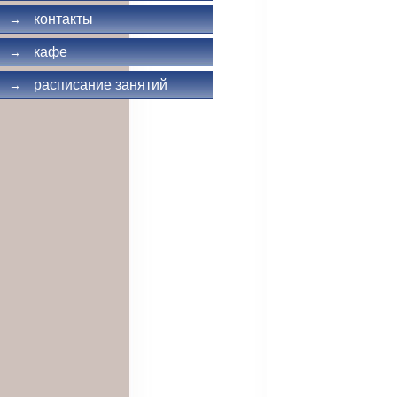
контакты
→
кафе
→
расписание занятий
→