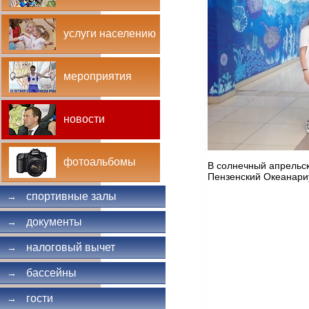
услуги населению
мероприятия
новости
фотоальбомы
В солнечный апрельск
Пензенский Океанар
спортивные залы
→
документы
→
налоговый вычет
→
бассейны
→
гости
→