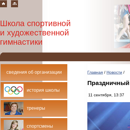
Школа спортивной
и художественной
гимнастики
сведения об организации
Главная
/
Новости
/
Праздничный 
история школы
11 сентября, 13:37
тренеры
спортсмены