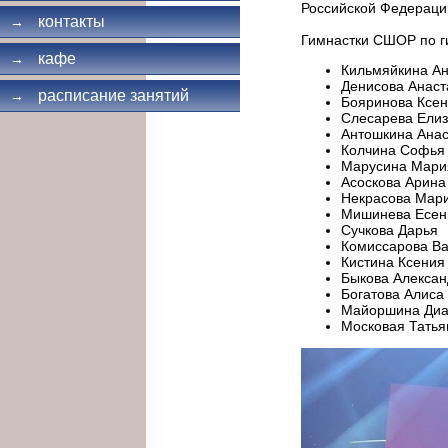
Российской Федераци
контакты
→
Гимнастки СШОР по ги
кафе
→
Кильмяйкина А
Денисова Анаст
расписание занятий
→
Бояринова Ксе
Слесарева Елиз
Антошкина Анас
Колчина Софья
Марусина Мари
Асоскова Арина
Некрасова Мар
Мишинева Есен
Сучкова Дарья
Комиссарова В
Кистина Ксения
Быкова Алекса
Богатова Алиса
Майоршина Ди
Московая Татья