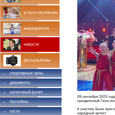
услуги населению
мероприятия
новости
фотоальбомы
спортивные залы
→
документы
→
налоговый вычет
→
09 сентября 2023 год
праздничный Гала-ко
бассейны
→
К участию были пригл
гости
→
народный артист