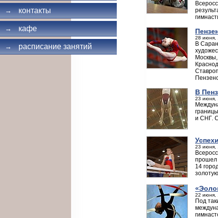
Всеросс
контакты
резуль
→
гимнаст
кафе
→
Пензен
28 июня, 
В Саран
расписание занятий
→
художес
Москвы,
Краснод
Ставроп
Пензенс
В Пен
23 июня, 
Междуна
границы
и СНГ. 
Успех
23 июня, 
Всеросс
прошел 
14 горо
золотую
«Эоло
22 июня, 
Под так
междуна
гимнаст