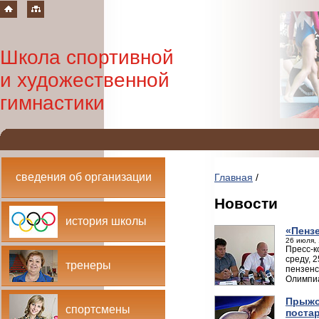
Школа спортивной
и художественной
гимнастики
сведения об организации
Главная
/
Новости
история школы
«Пенз
26 июля, 
Пресс-к
среду, 
тренеры
пензенс
Олимпиа
Прыжо
спортсмены
поста