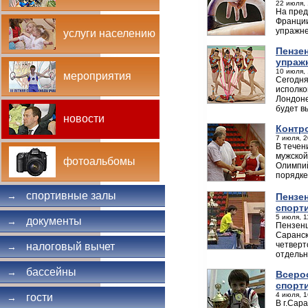
22 июля, 
На пред
Франции
упражне
услуги населению
Пензен
упраж
10 июля, 
мероприятия
Сегодня
исполко
Лондоне
будет в
новости
Контр
7 июля, 2
В течен
мужской
фотоальбомы
Олимпий
порядке
спортивные залы
→
Пензе
спорт
5 июля, 1
документы
→
Пензенц
Саранск
четверт
налоговый вычет
→
отдельн
бассейны
→
Всеро
спорт
4 июля, 1
гости
→
В г.Сар