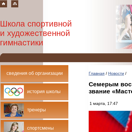
Школа спортивной
и художественной
гимнастики
сведения об организации
Главная
/
Новости
/
Семерым вос
звание «Маст
история школы
1 марта, 17:47
тренеры
спортсмены