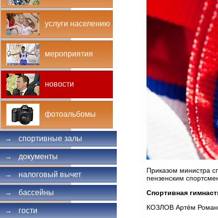
услуги населению
мероприятия
новости
фотоальбомы
спортивные залы
→
документы
→
Приказом министра сп
налоговый вычет
→
пензенским спортсме
бассейны
Спортивная гимнаст
→
КОЗЛОВ Артём Роман
гости
→