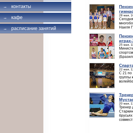
контакты
Пензе
→
гимна
28 мая, 1
кафе
→
Сегодня
многобо
Наиля Г
расписание занятий
→
Пензе
играх-
25 мая, 1
Министе
спортсм
(Бразил
Спарт
22 мая, 1
С 21 по
группы 
волейбо
Тренер
Муста
20 мая, 1
Тренер 
Старкин
брусьях
совмест