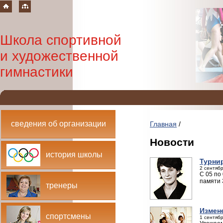
Школа спортивной
и художественной
гимнастики
сведения об организации
Главная
/
Новости
история школы
Турни
2 сентябр
С 05 по
памяти 
тренеры
Измен
спортсмены
1 сентябр