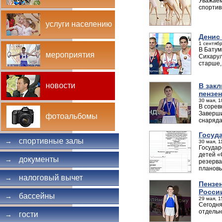
Уважаем
спортив
услуги населению
Денис 
1 сентябр
В Батум
мероприятия
Сихарул
старше,
новости
В зак
пензе
30 мая, 1
В сорев
Заверши
фотоальбомы
снаряда
Госуда
спортивные залы
→
30 мая, 1
Государ
детей «
документы
→
резерва
плановы
налоговый вычет
→
Пензе
Росси
бассейны
→
29 мая, 1
Сегодня
отдельн
гости
→