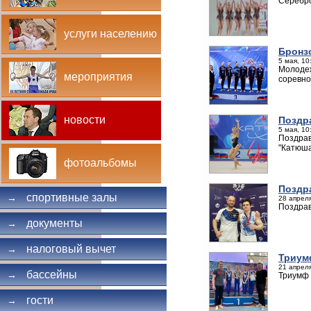
Серебро
услуги населению
Бронз
5 мая, 10
Молодеж
мероприятия
соревно
новости
Поздр
5 мая, 10
Поздрав
"Катюша
фотоальбомы
Поздр
спортивные залы
→
28 апреля
Поздрав
документы
→
налоговый вычет
→
Триум
21 апреля
бассейны
→
Триумф 
гости
→