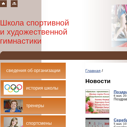
Школа спортивной
и художественной
гимнастики
сведения об организации
Главная
/
Новости
история школы
Поздр
6 мая, 20
Поздрав
тренеры
Сереб
спортсмены
5 мая, 10