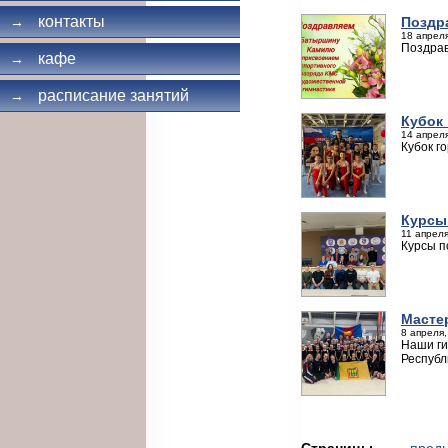
контакты
Поздр
→
18 апреля
Поздрав
кафе
→
расписание занятий
→
Кубок 
14 апреля
Кубок г
Курсы
11 апреля
Курсы п
Мастер
8 апреля,
Наши ги
Республи
Страницы
← пред