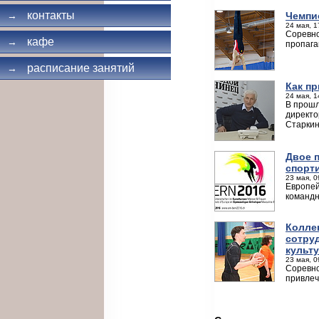
контакты
Чемпи
→
24 мая, 1
Соревно
кафе
→
пропага
расписание занятий
→
Как п
24 мая, 1
В прошл
директо
Старкин
Двое 
спорт
23 мая, 0
Европей
командн
Колле
сотру
культ
23 мая, 0
Соревно
привлеч