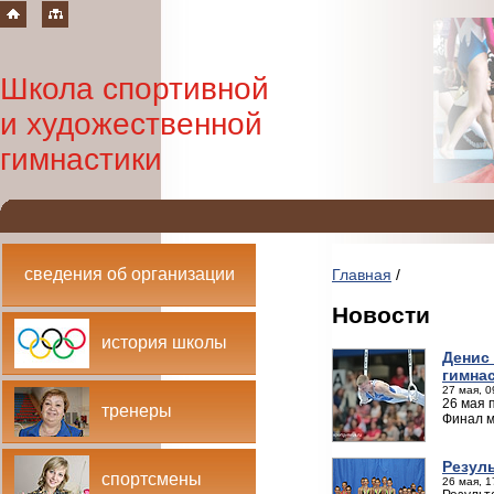
Школа спортивной
и художественной
гимнастики
сведения об организации
Главная
/
Новости
история школы
Денис
гимна
27 мая, 0
26 мая 
тренеры
Финал м
Резул
спортсмены
26 мая, 1