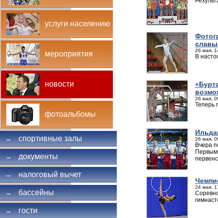
Результ
услуги населению
Фотог
славы
26 мая, 1
мероприятия
В насто
новости
«Бурт
возмо
26 мая, 0
Теперь 
фотоальбомы
Ильда
спортивные залы
→
26 мая, 0
Вчера п
Первыми
документы
→
первенс
налоговый вычет
→
Чемпи
24 мая, 1
бассейны
→
Соревно
гимнаст
гости
→