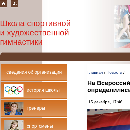
Школа спортивной
и художественной
гимнастики
сведения об организации
Главная
/
Новости
/
На Всероссий
определилис
история школы
15 декабря, 17:46
тренеры
спортсмены