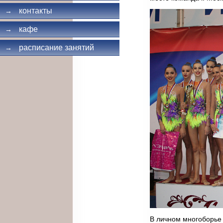
контакты
→
кафе
→
расписание занятий
→
В личном многоборье