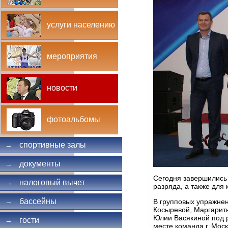
услуги населению
мероприятия
новости
фотоальбомы
спортивные залы
→
документы
→
Сегодня завершились
налоговый вычет
→
разряда, а также для
бассейны
В групповых упражне
→
Косыревой, Маргарит
Юлии Васякиной под 
гости
→
месте команда г. Мос