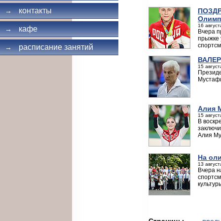
контакты
ПОЗДР
→
Олимп
16 август
кафе
→
Вчера п
прыжке 
спортсм
расписание занятий
→
ВАЛЕР
15 август
Президе
Мустафи
Алия 
15 август
В воскр
заключи
Алия Му
На ол
13 август
Вчера н
спортсм
культур
Страницы
← пред