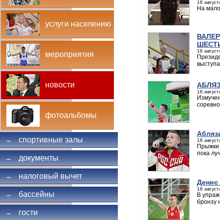
16 август
На мало
услуги населению
ВАЛЕР
ШЕСТ
16 август
мероприятия
Президе
выступа
новости
АБЛЯЗ
16 август
Измучен
соревно
фотоальбомы
Аблязи
спортивные залы
→
16 август
Прыжки 
пока лу
документы
→
налоговый вычет
→
Денис 
16 август
бассейны
→
В упраж
бронзу 
гости
→