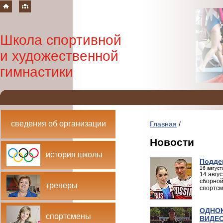
Школа спортивной
и художественной
гимнастики
сведения об организации
Главная
/
Новости
история школы
Поддер
16 август
14 авгу
сборной
тренеры
спортсм
ОДНОК
спортсмены
ВИДЕ