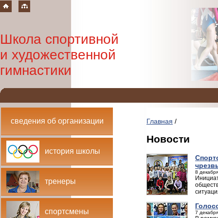
Школа спортивной
и художественной
гимнастики
сведения об организации
Главная
/
Новости
история школы
Спорт
чрезв
8 декабря
Инициат
тренеры
обществ
ситуаци
Голос
спортсмены
7 декабря