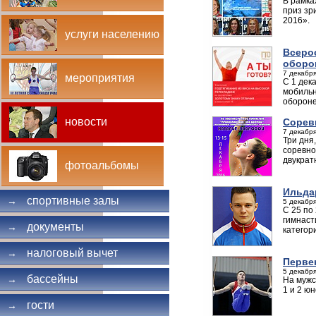
В рамка
приз зр
2016».
услуги населению
Всеро
оборон
7 декабря
мероприятия
С 1 дек
мобильн
обороне
новости
Сорев
7 декабря
Три дня
соревно
двукрат
фотоальбомы
Ильда
спортивные залы
→
5 декабря
С 25 по
гимнаст
документы
→
категор
налоговый вычет
→
Перве
5 декабря
бассейны
→
На мужс
1 и 2 ю
гости
→