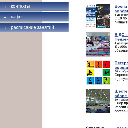
контакты
Воспи
→
сорев
5 декабря
кафе
→
С 19 по
гимнаст
расписание занятий
→
В ДС 
Пензе
4 декабря
В суббо
объедин
Пятер
сорев
30 ноября
Соревно
и девуш
Шесте
сборе
29 ноября
Сбор пр
России 
состав)
Страницы
← пред