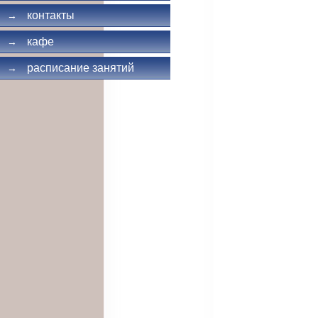
контакты
→
кафе
→
расписание занятий
→