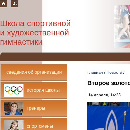
Школа спортивной
и художественной
гимнастики
сведения об организации
Главная
/
Новости
/
Второе золот
история школы
14 апреля, 14:25
тренеры
спортсмены