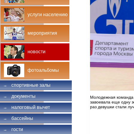
услуги населению
мероприятия
новости
фотоальбомы
спортивные залы
→
документы
→
Молодежная команда в
завоевала еще одну з
раз девушки стали лу
налоговый вычет
→
бассейны
→
гости
→