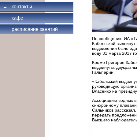
контакты
→
кафе
→
расписание занятий
→
По сообщению ИА «ТА
Кабельский выдвинут 
выдвижении было еди
воду 31 марта 2017 го
Кроме Григория Кабе
выдвинуты: двукратн
Гальперин.
«Кабельский выдвинут 
руководящую организ
Власенко на президиу
Ассоциацию водных ви
синхронному плавани
Сальников рассказал,
передать предложения
Высшего наблюдательн