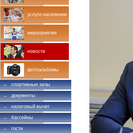
услуги населению
мероприятия
новости
фотоальбомы
спортивные залы
→
документы
→
налоговый вычет
→
бассейны
→
гости
→