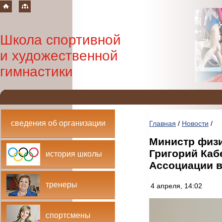
Школа спортивной
и художественной
гимнастики
сведения об организации
Главная
/
Новости
/
Министр физи
Григорий Каб
история школы
Ассоциации в
тренеры
4 апреля, 14:02
спортсмены