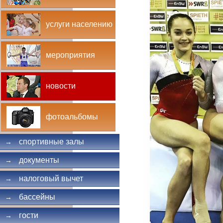
услуги населению
мероприятия
новости
фотоальбомы
спортивные залы
→
документы
→
налоговый вычет
→
бассейны
→
гости
→