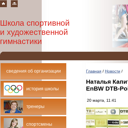
Школа спортивной
и художественной
гимнастики
сведения об организации
Главная
/
Новости
/
Наталья Капи
EnBW DTB-Pok
история школы
20 марта, 11:41
тренеры
спортсмены