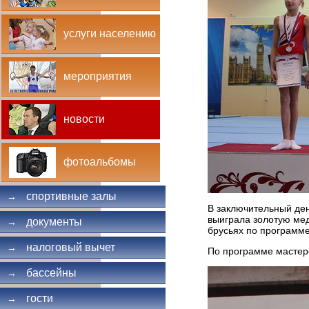
услуги населению
мероприятия
новости
фотоальбомы
спортивные залы
→
В заключительный ден
выиграла золотую мед
документы
→
брусьях по программе
налоговый вычет
→
По программе мастеро
бассейны
→
гости
→