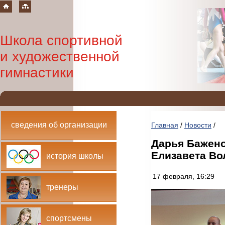
Школа спортивной
и художественной
гимнастики
сведения об организации
Главная
/
Новости
/
Дарья Бажено
Елизавета Во
история школы
17 февраля, 16:29
тренеры
спортсмены