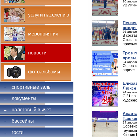
26 апреля
?В личн
услуги населению
Пензе
среди
26 апреля
мероприятия
В соста
Степано
проходя
новости
Трое 
призы
24 апреля
Соревно
апреля 
фотоальбомы
Елиза
спортивные залы
→
Люксе
24 апреля
С 21 по
документы
→
художес
налоговый вычет
→
Анаст
Ташке
бассейны
→
24 апреля
Соревно
группов
гости
→
Ксения 