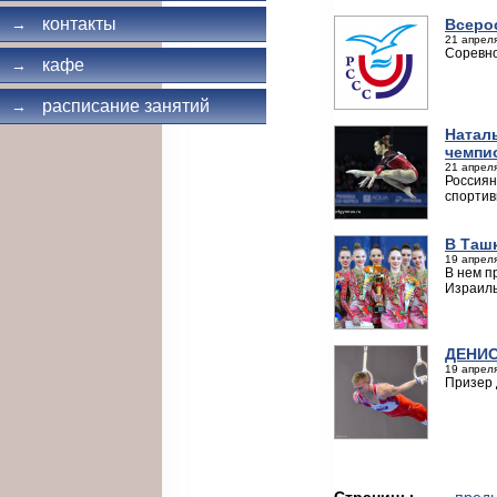
контакты
Всеро
→
21 апреля
Соревно
кафе
→
расписание занятий
→
Натал
чемпи
21 апреля
Россиян
спортив
В Таш
19 апреля
В нем п
Израиль
ДЕНИС
19 апреля
Призер 
Страницы
← пред