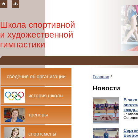
Школа спортивной
и художественной
гимнастики
сведения об организации
Главная
/
Новости
история школы
В зак
спорт
кажды
27 апреля
тренеры
Сегодня
Сергей
спортсмены
Всеро