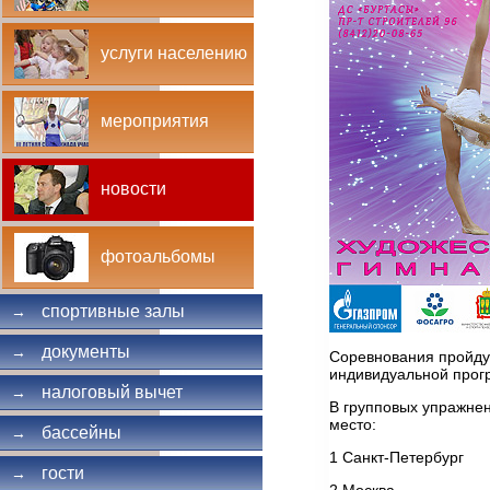
услуги населению
мероприятия
новости
фотоальбомы
спортивные залы
→
документы
→
Соревнования пройдут
индивидуальной прогр
налоговый вычет
→
В групповых упражнен
место:
бассейны
→
1 Санкт-Петербург
гости
→
2 Москва