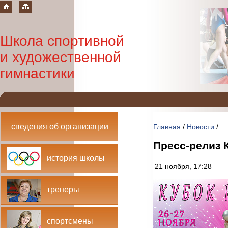
Школа спортивной
и художественной
гимнастики
сведения об организации
Главная
/
Новости
/
Пресс-релиз 
история школы
21 ноября, 17:28
тренеры
спортсмены