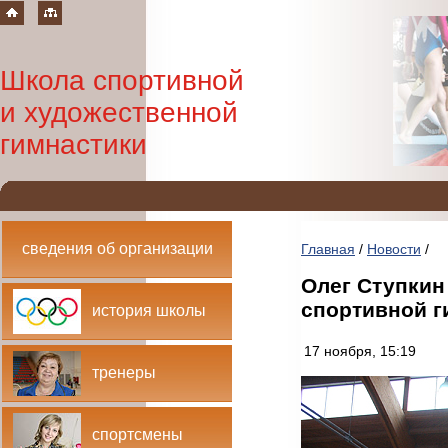
Школа спортивной
и художественной
гимнастики
сведения об организации
Главная
/
Новости
/
Олег Ступкин
спортивной г
история школы
17 ноября, 15:19
тренеры
спортсмены