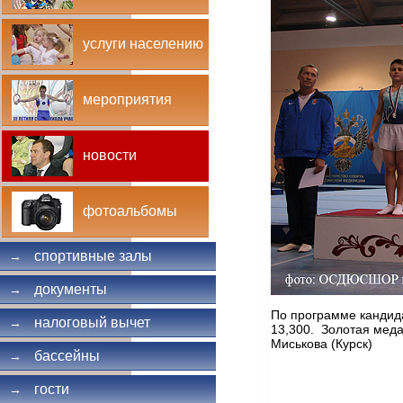
услуги населению
мероприятия
новости
фотоальбомы
спортивные залы
→
документы
→
По программе кандида
налоговый вычет
→
13,300. Золотая меда
Миськова (Курск)
бассейны
→
гости
→