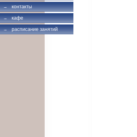
контакты
→
кафе
→
расписание занятий
→