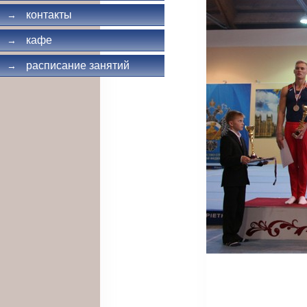
контакты
→
кафе
→
расписание занятий
→