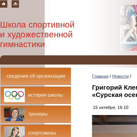
Школа спортивной
и художественной
гимнастики
сведения об организации
Главная
/
Новости
/
Григорий Кле
«Сурская осе
история школы
15 октября, 16:10
тренеры
спортсмены