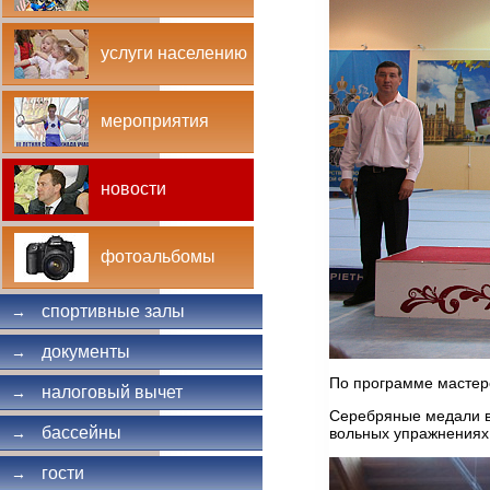
услуги населению
мероприятия
новости
фотоальбомы
спортивные залы
→
документы
→
По программе мастеро
налоговый вычет
→
Серебряные медали в
бассейны
вольных упражнениях
→
гости
→