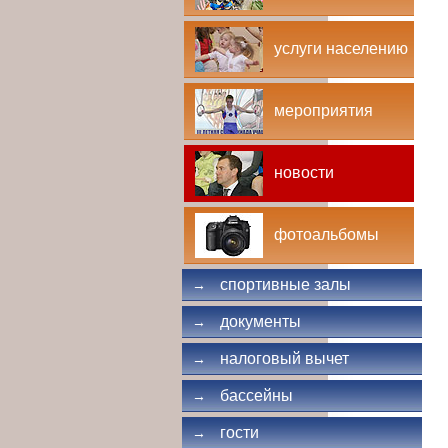
услуги населению
мероприятия
новости
фотоальбомы
спортивные залы
→
документы
→
налоговый вычет
→
бассейны
→
гости
→