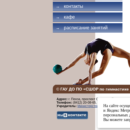
контакты
→
кафе
→
расписание занятий
→
©
ГАУ ДО ПО «СШОР по гимнастике 
Адрес:
г. Пенза, проспект Строителей, 96.
Телефон:
(8412) 20-08-65,
Факс:
(8412) 20-08-6
На сайте осуще
Учредитель:
Министерство физической культур
и Яндекс Метри
персональных 
Вы можете запр