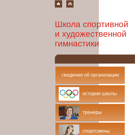
Школа спортивной
и художественной
гимнастики
сведения об организации
история школы
тренеры
спортсмены