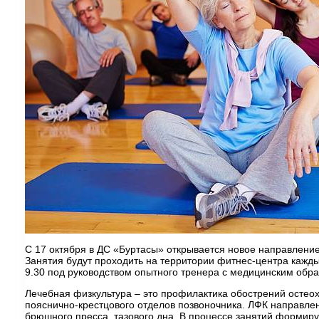
С 17 октября в ДС «Буртасы» открывается новое направление
Занятия будут проходить на территории фитнес-центра кажды
9.30 под руководством опытного тренера с медицинским об
Лечебная физкультура – это профилактика обострений остеох
пояснично-крестцового отделов позвоночника. ЛФК направле
брюшного пресса, тазового дна. В процессе занятий формир