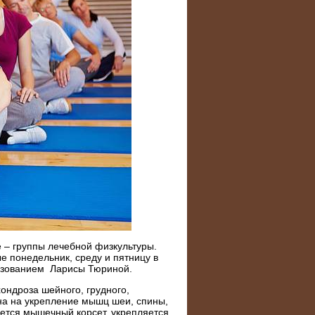
 – группы лечебной физкультуры.
е понедельник, среду и пятницу в
разованием Ларисы Тюриной.
ондроза шейного, грудного,
на на укрепление мышц шеи, спины,
уется мышечный корсет, укрепляется