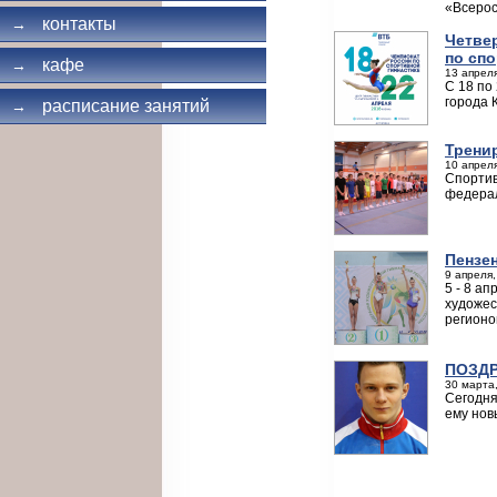
«Всерос
контакты
→
Четве
по сп
кафе
→
13 апреля
С 18 по
города 
расписание занятий
→
Трени
10 апреля
Спортив
федерал
Пензе
9 апреля,
5 - 8 а
художес
регионо
ПОЗДР
30 марта,
Сегодня
ему нов