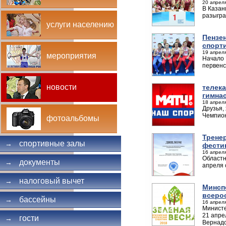
20 апреля
В Казан
разыгра
услуги населению
Пензе
спорт
19 апреля
мероприятия
Начало 
первенс
новости
телек
гимна
18 апреля
Друзья,
Чемпион
фотоальбомы
Тренер
спортивные залы
→
фести
16 апреля
Областн
документы
→
апреля 
налоговый вычет
→
Минсп
всерос
бассейны
→
16 апреля
Министе
21 апре
гости
→
Вернадс