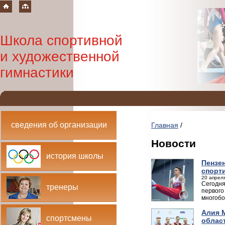
Школа спортивной
и художественной
гимнастики
сведения об организации
Главная
/
Новости
история школы
Пензе
спорт
20 апреля
Сегодня
тренеры
первого
многобо
Алия 
спортсмены
облас