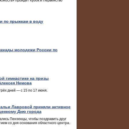
«Юность» пройдет Кубок и Первенство
и по прыжкам в воду
акиады молодежи России по
ной гимнастике на призы
Алексея Немова
трёх дней — с 15 по 17 июня.
тальи Лавровой приняли активное
ященному Дню города
лись Пензенцы, чтобы поздравить друг
етием со дня основания областного центра.