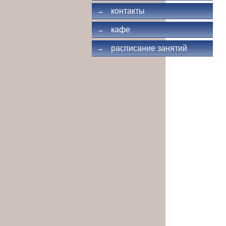
контакты
→
кафе
→
расписание занятий
→