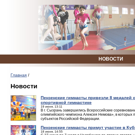
НОВОСТИ
Главная
/
Новости
Пензенские гимнасты привезли 8 медалей 
спортивной гимнастике
19 июня, 13:11
В г. Сызрань завершились Всероссийские соревнован
олимпийского чемпиона Алексея Немова», в которых п
субъектов Российской Федерации.
Пензенские гимнасты примут участие в Куб
18 июня, 14:55