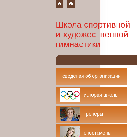
Школа спортивной
и художественной
гимнастики
сведения об организации
история школы
тренеры
спортсмены