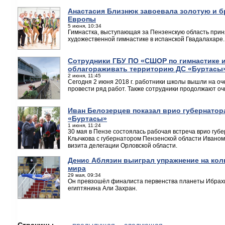
Анастасия Близнюк завоевала золотую и 
Европы
5 июня, 10:34
Гимнастка, выступающая за Пензенскую область прин
художественной гимнастике в испанской Гвадалахаре.
Сотрудники ГБУ ПО «СШОР по гимнастике 
облагораживать территорию ДС «Буртасы»
2 июня, 11:45
Сегодня 2 июня 2018 г. работники школы вышли на оч
провести ряд работ. Также сотрудники продолжают оч
Иван Белозерцев показал врио губернатор
«Буртасы»
1 июня, 11:24
30 мая в Пензе состоялась рабочая встреча врио губ
Клычкова с губернатором Пензенской области Ивано
визита делегации Орловской области.
Денис Аблязин выиграл упражнение на кол
мира
29 мая, 09:34
Он превзошёл финалиста первенства планеты Ибрахи
египтянина Али Захран.
Страницы
← предыдущая
следующая →