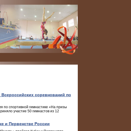
с Всероссийских соревнований по
ия по спортивной гимнастике «На призы
риняло участие 50 гимнастов из 12
ке и Первенстве России