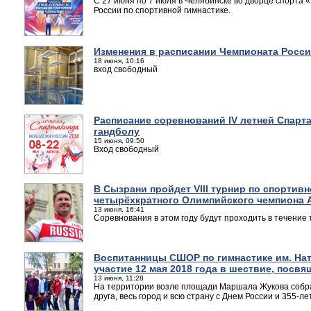
С 27 июня по 7 июля в Челябинске во дворце спорта 
России по спортивной гимнастике.
Изменения в расписании Чемпионата Росси
18 июня, 10:16
вход свободный
Расписание соревнований IV летней Спарт
гандболу
15 июня, 09:50
Вход свободный
В Сызрани пройдет VIII турнир по спортив
четырёхкратного Олимпийского чемпиона 
13 июня, 16:41
Соревнования в этом году будут проходить в течение 
Воспитанницы СШОР по гимнастике им. На
участие 12 мая 2018 года в шествие, посв
13 июня, 11:28
На территории возле площади Маршала Жукова собра
друга, весь город и всю страну с Днем России и 355-л