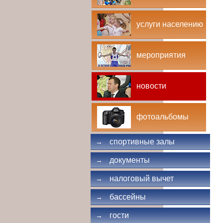
услуги населению
мероприятия
новости
фотоальбомы
спортивные залы
→
документы
→
налоговый вычет
→
бассейны
→
гости
→