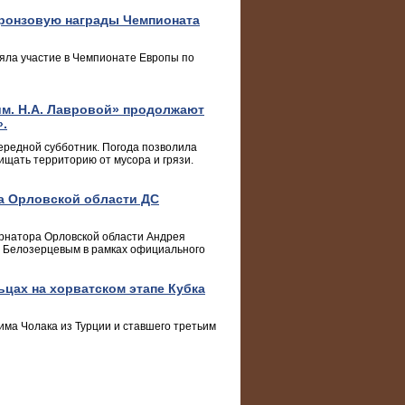
бронзовую награды Чемпионата
яла участие в Чемпионате Европы по
им. Н.А. Лавровой» продолжают
.
ередной субботник. Погода позволила
ищать территорию от мусора и грязи.
а Орловской области ДС
ернатора Орловской области Андрея
м Белозерцевым в рамках официального
ьцах на хорватском этапе Кубка
ма Чолака из Турции и ставшего третьим